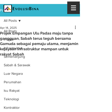
Post
All Posts
Apr 14, 2025
All Posts
Projek Empangan Ulu Padas maju tanpa
gangguan, Sabah terus teguh bersama
Projek
Gamuda sebagai pemaju utama, menjamin
Infrastruktur
kejayaan infrastruktur mampan untuk
rakyat Sabah
Semenanjung
Sabah & Sarawak
Luar Negara
Perumahan
Isu Rakyat
Teknologi
Kontraktor