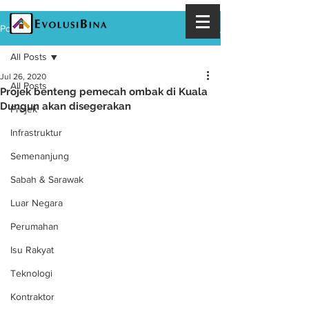
Post
All Posts
Jul 26, 2020
All Posts
Projek benteng pemecah ombak di Kuala
Dungun akan disegerakan
Projek
Infrastruktur
Semenanjung
Sabah & Sarawak
Luar Negara
Perumahan
Isu Rakyat
Teknologi
Kontraktor