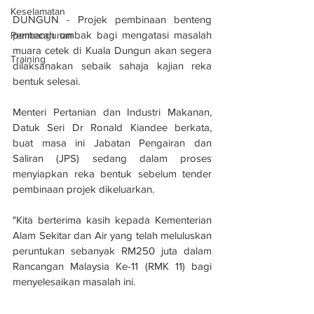
Keselamatan
DUNGUN - Projek pembinaan benteng 
pemecah ombak bagi mengatasi masalah 
Pembangunan
muara cetek di Kuala Dungun akan segera 
Training
dilaksanakan sebaik sahaja kajian reka 
bentuk selesai.
Menteri Pertanian dan Industri Makanan, 
Datuk Seri Dr Ronald Kiandee berkata, 
buat masa ini Jabatan Pengairan dan 
Saliran (JPS) sedang dalam proses 
menyiapkan reka bentuk sebelum tender 
pembinaan projek dikeluarkan.
"Kita berterima kasih kepada Kementerian 
Alam Sekitar dan Air yang telah meluluskan 
peruntukan sebanyak RM250 juta dalam 
Rancangan Malaysia Ke-11 (RMK 11) bagi 
menyelesaikan masalah ini.