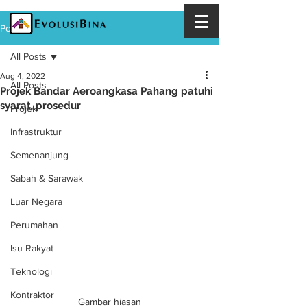
Post
All Posts
Aug 4, 2022
All Posts
Projek Bandar Aeroangkasa Pahang patuhi
syarat, prosedur
Projek
Infrastruktur
Semenanjung
Sabah & Sarawak
Luar Negara
Perumahan
Isu Rakyat
Teknologi
Kontraktor
Gambar hiasan