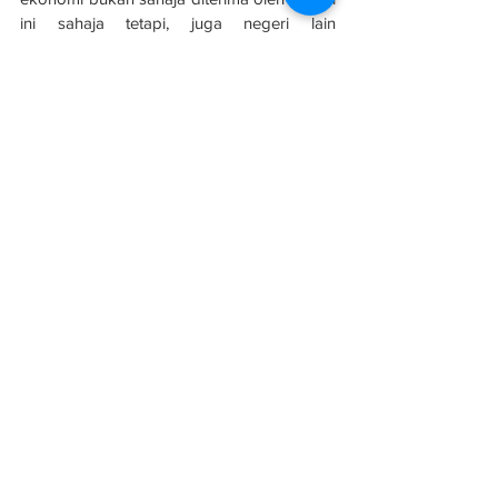
ini sahaja tetapi, juga negeri lain 
terutamanya negeri-negeri di Pantai Timur,” 
katanya.
Sumber: 
Utusan
See All
Related Posts