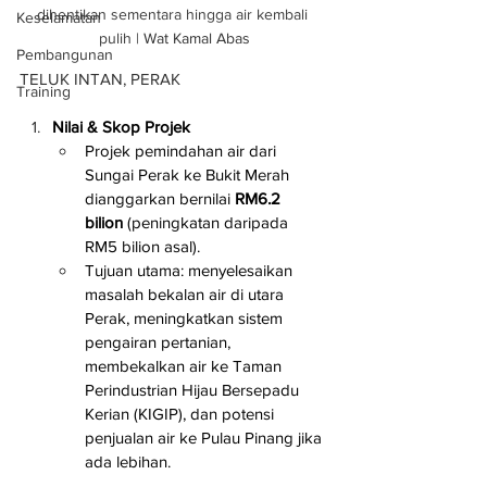
dihentikan sementara hingga air kembali 
Keselamatan
pulih | 
Wat Kamal Abas
Pembangunan
TELUK INTAN, PERAK
Training
Nilai & Skop Projek
Projek pemindahan air dari 
Sungai Perak ke Bukit Merah 
dianggarkan bernilai 
RM6.2 
bilion
 (peningkatan daripada 
RM5 bilion asal).
Tujuan utama: menyelesaikan 
masalah bekalan air di utara 
Perak, meningkatkan sistem 
pengairan pertanian, 
membekalkan air ke Taman 
Perindustrian Hijau Bersepadu 
Kerian (KIGIP), dan potensi 
penjualan air ke Pulau Pinang jika 
ada lebihan.