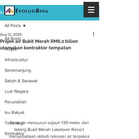
Post
All Posts
Aug 12, 2025
All Posts
Projek air Bukit Merah RM6.2 bilion
utamakan kontraktor tempatan
Projek
Infrastruktur
Semenanjung
Sabah & Sarawak
Luar Negara
Perumahan
Isu Rakyat
Paras air menyusut sejauh 139 meter dari 
Teknologi
tebing Bukit Merah Laketown Resort 
Kontraktor
menyebabkan aktiviti rekreasi air terpaksa 