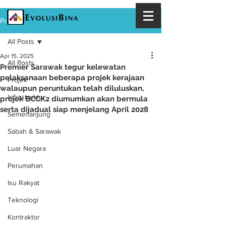
Post
All Posts
Apr 15, 2025
All Posts
Premier Sarawak tegur kelewatan
pelaksanaan beberapa projek kerajaan
Projek
walaupun peruntukan telah diluluskan,
Infrastruktur
projek BCCK2 diumumkan akan bermula
serta dijadual siap menjelang April 2028
Semenanjung
Sabah & Sarawak
Luar Negara
Perumahan
Isu Rakyat
Teknologi
Kontraktor