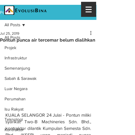
Post
All Posts
Jul 25, 2019
All Posts
Pontun punca air tercemar belum dialihkan
Projek
Infrastruktur
Semenanjung
Sabah & Sarawak
Luar Negara
Perumahan
Isu Rakyat
KUALA SELANGOR 24 Julai - Pontun miliki 
Teknologi
syarikat Two-B Machineries Sdn. Bhd., 
kontraktor dilantik Kumpulan Semesta Sdn. 
Kontraktor
Bhd. (KSSB) yang menjadi punca 