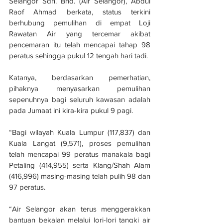
Selangor Sdn. Bhd. (Air Selangor), Abdul 
Raof Ahmad berkata, status terkini 
berhubung pemulihan di empat Loji 
Rawatan Air yang tercemar akibat 
pencemaran itu telah mencapai tahap 98 
peratus sehingga pukul 12 tengah hari tadi.
Katanya, berdasarkan pemerhatian, 
pihaknya menyasarkan pemulihan 
sepenuhnya bagi seluruh kawasan adalah 
pada Jumaat ini kira-kira pukul 9 pagi.
“Bagi wilayah Kuala Lumpur (117,837) dan 
Kuala Langat (9,571), proses pemulihan 
telah mencapai 99 peratus manakala bagi 
Petaling (414,955) serta Klang/Shah Alam 
(416,996) masing-masing telah pulih 98 dan 
97 peratus.
“Air Selangor akan terus menggerakkan 
bantuan bekalan melalui lori-lori tangki air 