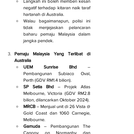
Langkah ini boleh memberi kesan 
negatif terhadap kitaran naik taraf 
hartanah di Australia.
Walau bagaimanapun, polisi ini 
tidak menjejaskan pelancaran 
baharu pemaju Malaysia dalam 
jangka pendek.
Pemaju Malaysia Yang Terlibat di 
Australia
UEM Sunrise Bhd
 – 
Pembangunan Subiaco Oval, 
Perth (GDV RM1.4 bilion).
SP Setia Bhd
 – Projek Atlas 
Melbourne, Victoria (GDV RM2.8 
bilion, dilancarkan Oktober 2024).
MRCB
 – Menjual unit di 26 Vista @ 
Gold Coast dan 1060 Carnegie, 
Melbourne.
Gamuda
 – Pembangunan The 
Canopy on Normanby dan 