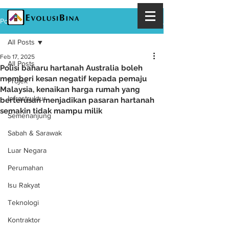
Post
All Posts
Feb 17, 2025
All Posts
Polisi baharu hartanah Australia boleh
memberi kesan negatif kepada pemaju
Projek
Malaysia, kenaikan harga rumah yang
Infrastruktur
berterusan menjadikan pasaran hartanah
semakin tidak mampu milik
Semenanjung
Sabah & Sarawak
Luar Negara
Perumahan
Isu Rakyat
Teknologi
Kontraktor