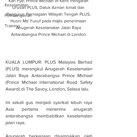
Kah Fye; Prince Michael of Kent; Pengarah 
Keselamatan
Urusan PLUS, Datuk Azman Ismail dan 
Pengurus Perniagaan Wilayah Tengah PLUS, 
Pembangunan
Husni Md Yusuf pada majlis penerimaan 
Training
Anugerah Keselamatan Jalan Raya 
Antarabangsa Prince Michael di London.
KUALA LUMPUR: PLUS Malaysia Berhad 
(PLUS) merangkul Anugerah Keselamatan 
Jalan Raya Antarabangsa Prince Michael 
(Prince Michael International Road Safety 
Award) di The Savoy, London, Selasa lalu.
Ini sekali gus menjadi syarikat lebuh raya 
Asia pertama menerima anugerah 
antarabangsa membabitkan keselamatan 
jalan raya.
Anugerah berkenaan disampaikan oleh 