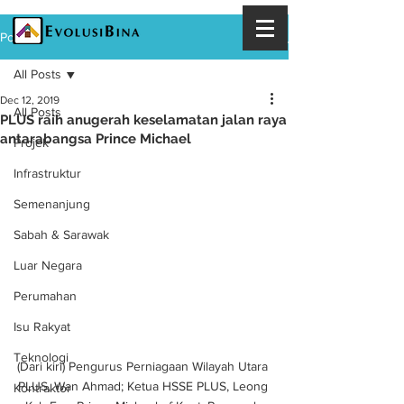
Post
All Posts
Dec 12, 2019
All Posts
PLUS raih anugerah keselamatan jalan raya
antarabangsa Prince Michael
Projek
Infrastruktur
Semenanjung
Sabah & Sarawak
Luar Negara
Perumahan
Isu Rakyat
Teknologi
(Dari kiri) Pengurus Perniagaan Wilayah Utara 
PLUS, Wan Ahmad; Ketua HSSE PLUS, Leong 
Kontraktor