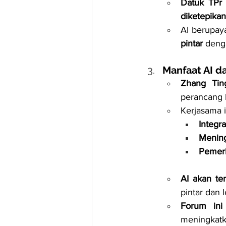
Datuk TPr 
diketepika
AI berupay
pintar
 deng
Manfaat AI 
Zhang Tin
perancang 
Kerjasama 
Integr
Menin
Pemerk
AI akan t
pintar dan 
Forum ini
meningkatk