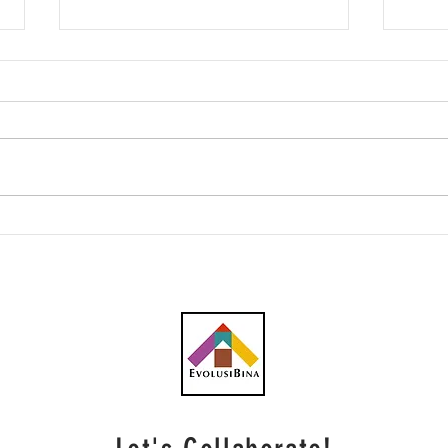
Melaka Rancang Tambah
Tiad
Pakar Perancangan Bandar
camp
Menuju Negeri Pintar
punc