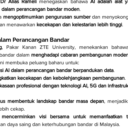
Dr Alias Rameli
 menegaskan bahawa 
AI adalah alat y
n dalam perancangan bandar moden
.
a 
mengoptimumkan pengurusan sumber
 dan menyokong
an menawarkan 
kecekapan dan kelestarian lebih tinggi
.
dalam Perancangan Bandar
g
, Pakar Kanan ZTE University, menekankan bahaw
bandar dalam 
menghadapi cabaran pembangunan mode
ini membuka peluang baharu untuk:
asi AI dalam perancangan bandar berpandukan data
.
gkatkan kecekapan dan kebolehjangkaan pembangunan
.
asaan profesional dengan teknologi AI, 5G dan infrastrukt
erus membentuk landskap bandar masa depan
, menjadik
lebih cekap.
 mencerminkan visi bersama untuk memanfaatkan te
an daya saing dan keterhubungan bandar di Malaysia.