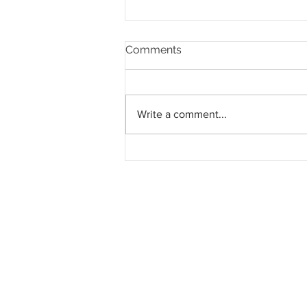
Comments
Write a comment...
Perancangan bandar perlu
seimbang, pertahan identiti
seni dan budaya negara,
Malaysia perlu ada
keunikan tersendiri