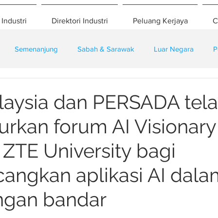
 Industri
Direktori Industri
Peluang Kerjaya
C
Semenanjung
Sabah & Sarawak
Luar Negara
P
eselamatan
Pembangunan
Training
aysia dan PERSADA tel
rkan forum AI Visionary
ZTE University bagi
ngkan aplikasi AI dala
ngan bandar