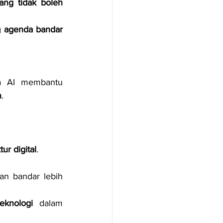
ang tidak boleh 
 
agenda bandar 
a AI membantu 
n
.
ur digital
.
an bandar lebih 
knologi
 dalam 