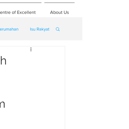
entre of Excellent
About Us
erumahan
Isu Rakyat
ah
m