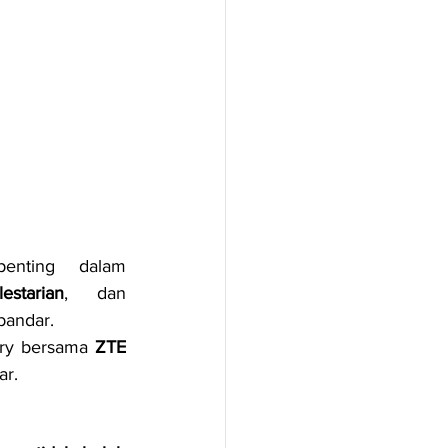
) semakin memainkan peranan penting dalam 
lestarian
, dan 
bandar.
ary bersama 
ZTE 
ar.