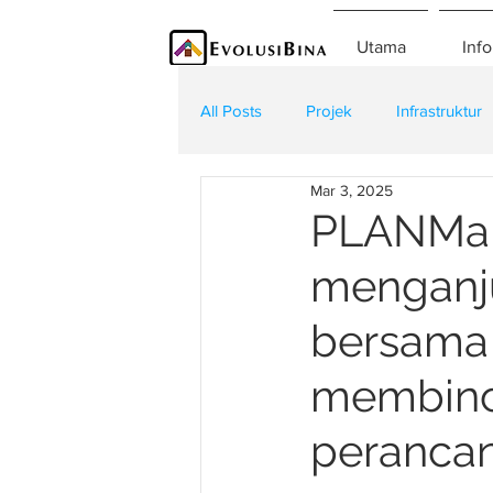
Utama
Info
All Posts
Projek
Infrastruktur
Mar 3, 2025
Teknologi
Kontraktor
K
PLANMal
menganju
bersama 
membinca
peranca