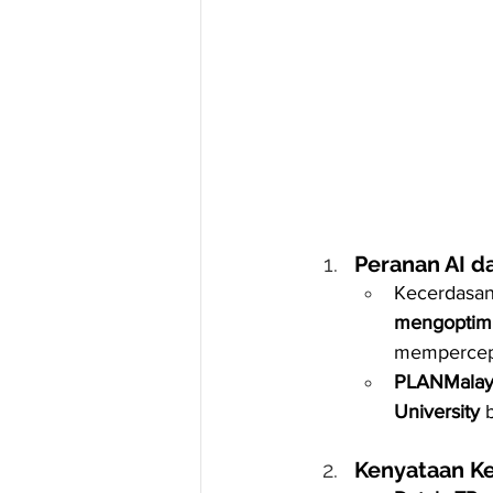
Peranan AI 
Kecerdas
mengoptim
mempercep
PLANMalay
University
 
Kenyataan K