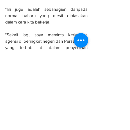
"Ini juga adalah sebahagian daripada 
normal baharu yang mesti dibiasakan 
dalam cara kita bekerja.
"Sekali lagi, saya meminta kerjasama 
agensi di peringkat negeri dan Persekutuan 
yang terbabit di dalam penyediaan 
perkhidmatan kepada industri perniagaan 
supaya menjadi lebih proaktif bagi 
memastikan segala kerja berjalan lancar," 
katanya.
Sumber: 
Berita Harian
#evolusibina
#PBT