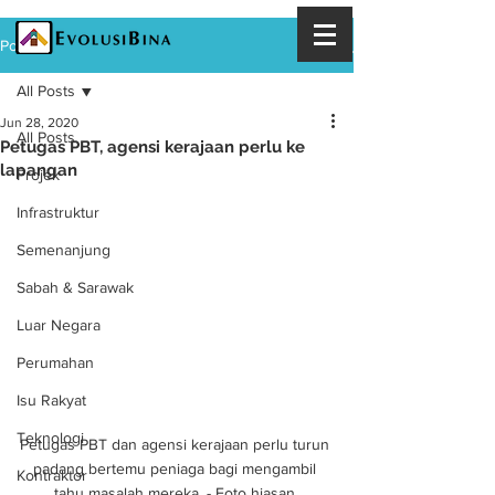
Post
All Posts
Jun 28, 2020
All Posts
Petugas PBT, agensi kerajaan perlu ke
lapangan
Projek
Infrastruktur
Semenanjung
Sabah & Sarawak
Luar Negara
Perumahan
Isu Rakyat
Teknologi
Petugas PBT dan agensi kerajaan perlu turun 
padang bertemu peniaga bagi mengambil 
Kontraktor
tahu masalah mereka. - Foto hiasan 