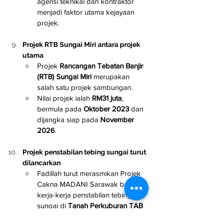
agensi teknikal dan kontraktor 
menjadi faktor utama kejayaan 
projek.
Projek RTB Sungai Miri antara projek 
utama
Projek 
Rancangan Tebatan Banjir 
(RTB) Sungai Miri
 merupakan 
salah satu projek sambungan.
Nilai projek ialah 
RM31 juta
, 
bermula pada 
Oktober 2023
 dan 
dijangka siap pada 
November 
2026
.
Projek penstabilan tebing sungai turut 
dilancarkan
Fadillah turut merasmikan Projek 
Cakna MADANI Sarawak bagi 
kerja-kerja penstabilan tebing 
sungai di 
Tanah Perkuburan TAB 
Cinaq
.