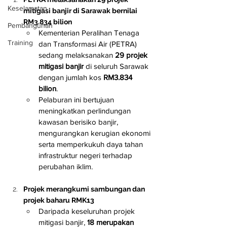
Keselamatan
mitigasi banjir di Sarawak bernilai 
RM3.834 bilion
Pembangunan
Kementerian Peralihan Tenaga 
Training
dan Transformasi Air (PETRA) 
sedang melaksanakan 
29 projek 
mitigasi banjir
 di seluruh Sarawak 
dengan jumlah kos 
RM3.834 
bilion
.
Pelaburan ini bertujuan 
meningkatkan perlindungan 
kawasan berisiko banjir, 
mengurangkan kerugian ekonomi 
serta memperkukuh daya tahan 
infrastruktur negeri terhadap 
perubahan iklim.
Projek merangkumi sambungan dan 
projek baharu RMK13
Daripada keseluruhan projek 
mitigasi banjir, 
18 merupakan 