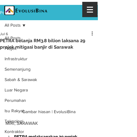
Post
All Posts
Jul 6
All Posts
PETRA belanja RM3.8 bilion laksana 29
projek mitigasi banjir di Sarawak
Projek
Infrastruktur
Semenanjung
Sabah & Sarawak
Luar Negara
Perumahan
Isu Rakyat
Gambar hiasan | EvolusiBina
Teknologi
MIRI, SARAWAK
Kontraktor
PETRA melaksanakan 29 projek 