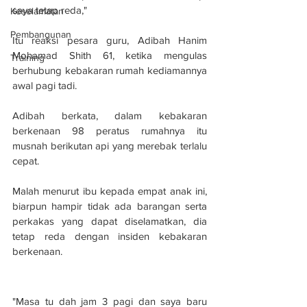
saya tetap reda,"
Keselamatan
Pembangunan
Itu reaksi pesara guru, Adibah Hanim 
Mohamad Shith 61, ketika mengulas 
Training
berhubung kebakaran rumah kediamannya 
awal pagi tadi.
Adibah berkata, dalam kebakaran 
berkenaan 98 peratus rumahnya itu 
musnah berikutan api yang merebak terlalu 
cepat.
Malah menurut ibu kepada empat anak ini, 
biarpun hampir tidak ada barangan serta 
perkakas yang dapat diselamatkan, dia 
tetap reda dengan insiden kebakaran 
berkenaan.
"Masa tu dah jam 3 pagi dan saya baru 