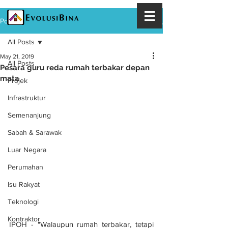
Post
All Posts
May 21, 2019
All Posts
Pesara guru reda rumah terbakar depan
mata
Projek
Infrastruktur
Semenanjung
Sabah & Sarawak
Luar Negara
Perumahan
Isu Rakyat
Teknologi
Kontraktor
IPOH - "Walaupun rumah terbakar, tetapi 