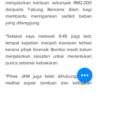
menyalurkan bantuan sebanyak RM2,000 
daripada Tabung Bencana Alam bagi 
membantu meringankan sedikit beban 
yang ditanggung.
"Setakat saya melawat 9.45 pagi tadi, 
tempat kejadian menjadi kawasan terhad 
kerana pihak forensik Bomba masih belum 
menjalankan siasatan untuk menentukan 
punca sebenar kebakaran.
"Pihak JKM juga telah dihubungi untuk 
melihat aspek bantuan dan kebajikan 
kepada mangsa.
"Saya secara peribadi turut memberikan 
sumbangan peribadi RM1,000 kepada 
mangsa untuk membantu meringankan 
bebanan yang ditanggung," katanya.