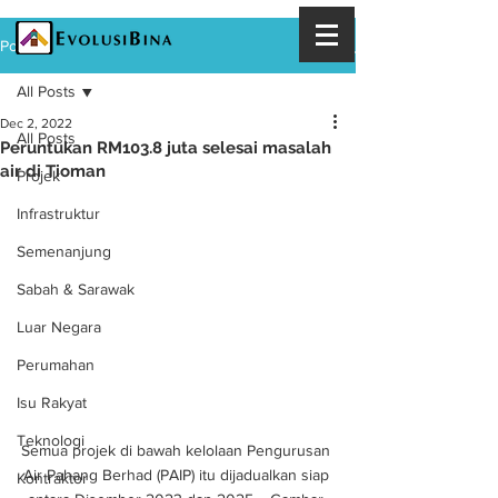
Post
All Posts
Dec 2, 2022
All Posts
Peruntukan RM103.8 juta selesai masalah
air di Tioman
Projek
Infrastruktur
Semenanjung
Sabah & Sarawak
Luar Negara
Perumahan
Isu Rakyat
Teknologi
Semua projek di bawah kelolaan Pengurusan 
Air Pahang Berhad (PAIP) itu dijadualkan siap 
Kontraktor