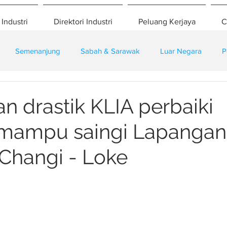
 Industri
Direktori Industri
Peluang Kerjaya
C
Semenanjung
Sabah & Sarawak
Luar Negara
P
eselamatan
Pembangunan
Training
n drastik KLIA perbaiki
 mampu saingi Lapangan
Changi - Loke