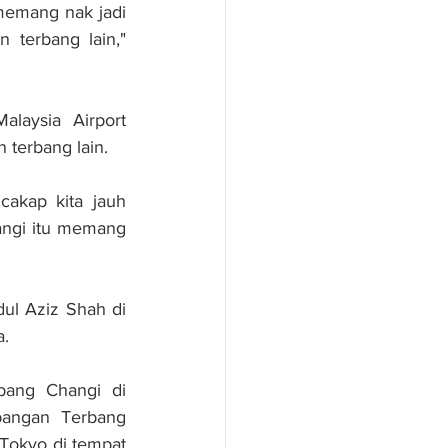
emang nak jadi 
terbang lain," 
laysia Airport 
terbang lain.
kap kita jauh 
ngi itu memang 
l Aziz Shah di 
a.
ang Changi di 
pangan Terbang 
okyo di tempat 