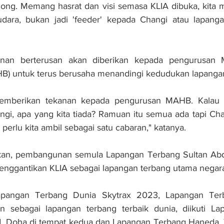
ong. Memang hasrat dan visi semasa KLIA dibuka, kita m
ara, bukan jadi 'feeder' kepada Changi atau lapangan 
anan berterusan akan diberikan kepada pengurusan Ma
B) untuk terus berusaha menandingi kedudukan lapangan 
emberikan tekanan kepada pengurusan MAHB. Kalau ca
gi, apa yang kita tiada? Ramuan itu semua ada tapi Cha
perlu kita ambil sebagai satu cabaran," katanya.
an, pembangunan semula Lapangan Terbang Sultan Abdu
enggantikan KLIA sebagai lapangan terbang utama negar
pangan Terbang Dunia Skytrax 2023, Lapangan Terb
n sebagai lapangan terbang terbaik dunia, diikuti La
 Doha di tempat kedua dan Lapangan Terbang Haneda, T