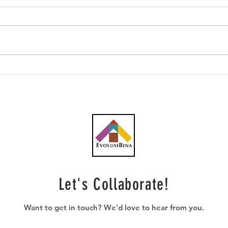
Operasi loji penyejukan
MAH
dinaik taraf KLIA bermula
Com
Infr
Let's Collaborate!
Want to get in touch? We'd love to hear from you.