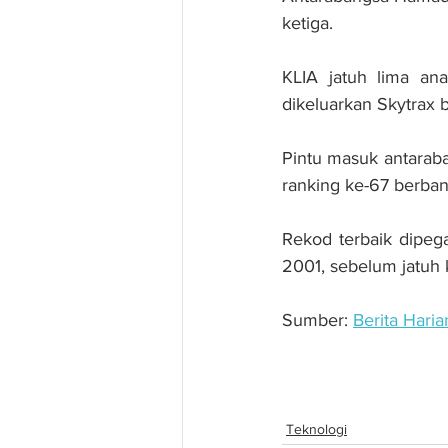
ketiga.
KLIA jatuh lima an
dikeluarkan Skytrax 
Pintu masuk antaraba
ranking ke-67 berba
Rekod terbaik dipeg
2001, sebelum jatuh
Sumber: 
Berita Haria
Lapangan Terbang An
Teknologi