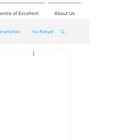
entre of Excellent
About Us
erumahan
Isu Rakyat