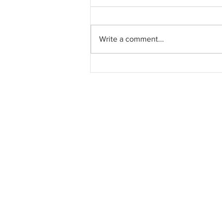
Write a comment...
Naik taraf KLIA dijangka
bermula 2026