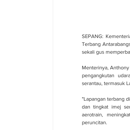
SEPANG: Kementerian
Terbang Antarabangsa
sekali gus memperbai
Menterinya, Anthony 
pengangkutan udara
serantau, termasuk 
"Lapangan terbang di
dan tingkat imej se
aerotrain, meningk
peruncitan.