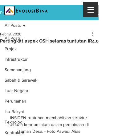
Post
All Posts
Feb 18, 2020
All Posts
Pertingkat aspek OSH selaras tuntutan IR4.0
Projek
Infrastruktur
Semenanjung
Sabah & Sarawak
Luar Negara
Perumahan
Isu Rakyat
INSIDEN runtuhan membabitkan struktur 
Teknologi
sebuah kondominium dalam pembinaan di 
Taman Desa. - Foto Aswadi Alias
Kontraktor