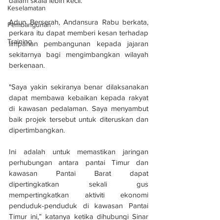
dalam skala lebih kecil.
Keselamatan
Adun Berserah, Andansura Rabu berkata, 
Pembangunan
perkara itu dapat memberi kesan terhadap 
Training
limpahan pembangunan kepada jajaran 
sekitarnya bagi mengimbangkan wilayah 
berkenaan.
"Saya yakin sekiranya benar dilaksanakan 
dapat membawa kebaikan kepada rakyat 
di kawasan pedalaman. Saya menyambut 
baik projek tersebut untuk diteruskan dan 
dipertimbangkan.
Ini adalah untuk memastikan jaringan 
perhubungan antara pantai Timur dan 
kawasan Pantai Barat dapat 
dipertingkatkan sekali gus 
mempertingkatkan aktiviti ekonomi 
penduduk-penduduk di kawasan Pantai 
Timur ini,” katanya ketika dihubungi Sinar 