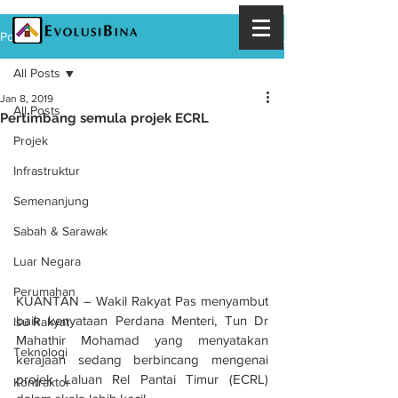
Post
All Posts
Jan 8, 2019
All Posts
Pertimbang semula projek ECRL
Projek
Infrastruktur
Semenanjung
Sabah & Sarawak
Luar Negara
Perumahan
KUANTAN – Wakil Rakyat Pas menyambut 
baik kenyataan Perdana Menteri, Tun Dr 
Isu Rakyat
Mahathir Mohamad yang menyatakan 
Teknologi
kerajaan sedang berbincang mengenai 
projek Laluan Rel Pantai Timur (ECRL) 
Kontraktor