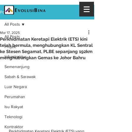
Post
All Posts
Mar 17, 2025
All Posts
Perkhidmatan Keretapi Elektrik (ETS) kini
telah bermula, menghubungkan KL Sentral
Projek
ke Stesen Segamat, PLBE sepanjang 192km
Infrastruktur
menghubungkan Gemas ke Johor Bahru
Semenanjung
Sabah & Sarawak
Luar Negara
Perumahan
Isu Rakyat
Teknologi
Kontraktor
Perkhidmatan Keretapi Elektrik (ETS) yang 