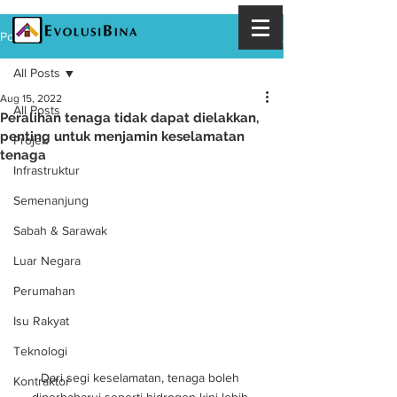
Post
All Posts
Aug 15, 2022
All Posts
Peralihan tenaga tidak dapat dielakkan,
penting untuk menjamin keselamatan
Projek
tenaga
Infrastruktur
Semenanjung
Sabah & Sarawak
Luar Negara
Perumahan
Isu Rakyat
Teknologi
Dari segi keselamatan, tenaga boleh 
Kontraktor
diperbaharui seperti hidrogen kini lebih 