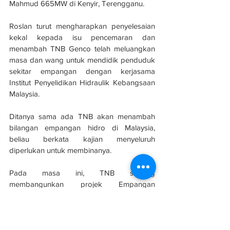
Mahmud 665MW di Kenyir, Terengganu.
Roslan turut mengharapkan penyelesaian 
kekal kepada isu pencemaran dan 
menambah TNB Genco telah meluangkan 
masa dan wang untuk mendidik penduduk 
sekitar empangan dengan kerjasama 
Institut Penyelidikan Hidraulik Kebangsaan 
Malaysia.
Ditanya sama ada TNB akan menambah 
bilangan empangan hidro di Malaysia, 
beliau berkata kajian menyeluruh 
diperlukan untuk membinanya.
Pada masa ini, TNB sedang 
membangunkan projek Empangan 
Hidroelektrik Nenggiri bernilai RM5 bilion di 
Kelantan yang dijangka mula menjana 
tenaga elektrik pada pertengahan 2027.