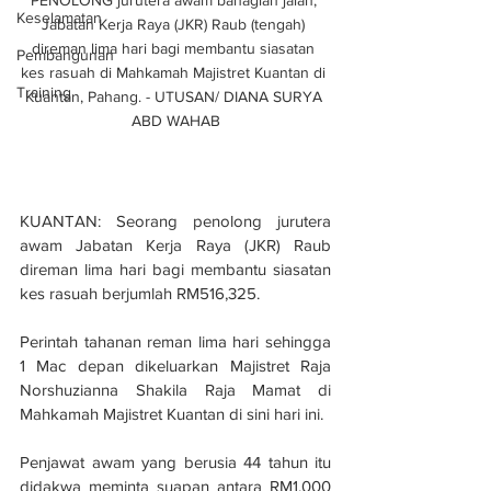
PENOLONG jurutera awam bahagian jalan, 
Keselamatan
Jabatan Kerja Raya (JKR) Raub (tengah) 
direman lima hari bagi membantu siasatan 
Pembangunan
kes rasuah di Mahkamah Majistret Kuantan di 
Training
Kuantan, Pahang. - UTUSAN/ DIANA SURYA 
ABD WAHAB
KUANTAN: Seorang penolong jurutera 
awam Jabatan Kerja Raya (JKR) Raub 
direman lima hari bagi membantu siasatan 
kes rasuah berjumlah RM516,325.
Perintah tahanan reman lima hari sehingga 
1 Mac depan dikeluarkan Majistret Raja 
Norshuzianna Shakila Raja Mamat di 
Mahkamah Majistret Kuantan di sini hari ini.
Penjawat awam yang berusia 44 tahun itu 
didakwa meminta suapan antara RM1,000 