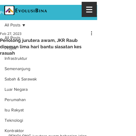
Post
All Posts
Feb 27, 2023
All Posts
Penolong jurutera awam, JKR Raub
direman lima hari bantu siasatan kes
Projek
rasuah
Infrastruktur
Semenanjung
Sabah & Sarawak
Luar Negara
Perumahan
Isu Rakyat
Teknologi
Kontraktor