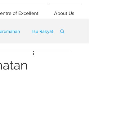
entre of Excellent
About Us
erumahan
Isu Rakyat
matan