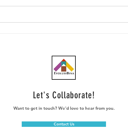
Fasa 1B Lebuh Raya Pan
Kos 
Borneo Sabah Dijangka Siap
Pan 
September 2028
RM2.
Let's Collaborate!
Want to get in touch? We'd love to hear from you.
Contact Us