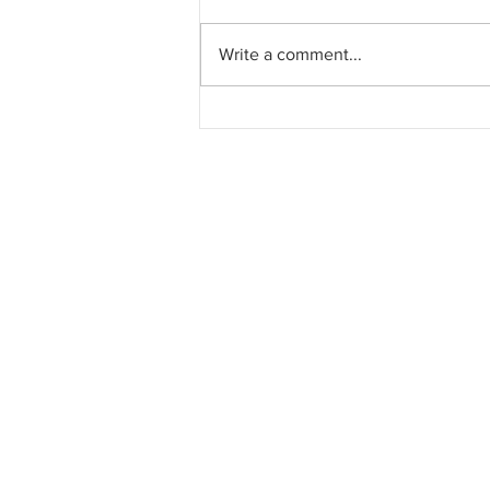
Write a comment...
Siti Aminah Mohon KKR
Selesaikan Masalah
Kelewatan Projek Lebuh
Raya Pan Borneo Di Sabah