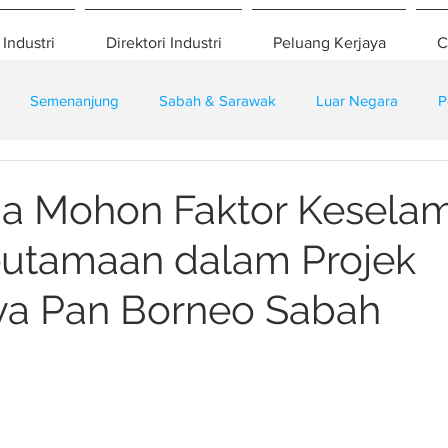
 Industri
Direktori Industri
Peluang Kerjaya
C
Semenanjung
Sabah & Sarawak
Luar Negara
P
eselamatan
Pembangunan
Training
a Mohon Faktor Kesela
eutamaan dalam Projek
ya Pan Borneo Sabah