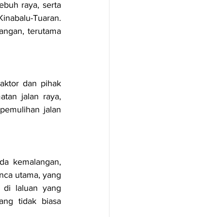
uh raya, serta 
inabalu-Tuaran. 
angan, terutama 
ktor dan pihak 
tan jalan raya, 
emulihan jalan 
a kemalangan, 
nca utama, yang 
di laluan yang 
ng tidak biasa 