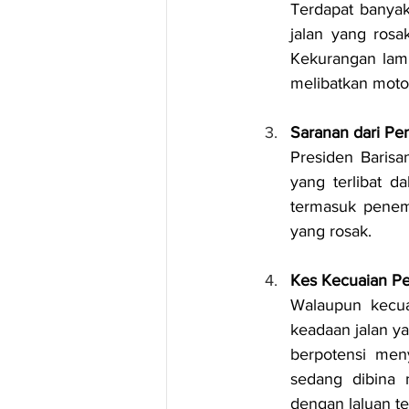
Terdapat banyak
jalan yang rosa
Kekurangan lamp
melibatkan motos
Saranan dari Pe
Presiden Barisa
yang terlibat d
termasuk penemp
yang rosak.
Kes Kecuaian P
Walaupun kecua
keadaan jalan y
berpotensi men
sedang dibina 
dengan laluan te