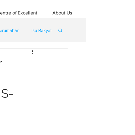
entre of Excellent
About Us
erumahan
Isu Rakyat
r
JS-