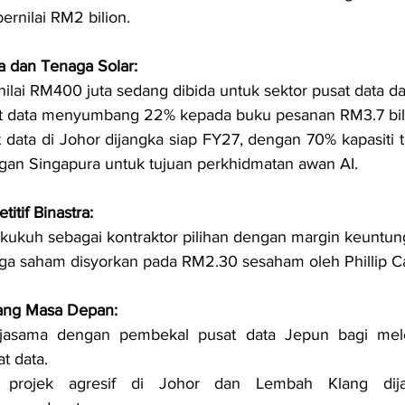
ernilai RM2 bilion.
a dan Tenaga Solar:
nilai RM400 juta sedang dibida untuk sektor pusat data da
at data menyumbang 22% kepada buku pesanan RM3.7 bil
 data di Johor dijangka siap FY27, dengan 70% kapasiti te
gan Singapura untuk tujuan perkhidmatan awan AI.
itif Binastra:
ukuh sebagai kontraktor pilihan dengan margin keuntun
ga saham disyorkan pada RM2.30 sesaham oleh Phillip Ca
ang Masa Depan:
rjasama dengan pembekal pusat data Jepun bagi mele
at data.
n projek agresif di Johor dan Lembah Klang dij