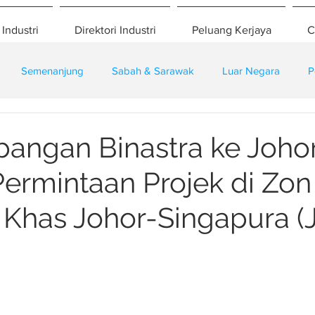
 Industri
Direktori Industri
Peluang Kerjaya
C
Semenanjung
Sabah & Sarawak
Luar Negara
P
eselamatan
Pembangunan
Training
ngan Binastra ke Joho
ermintaan Projek di Zon
Khas Johor-Singapura (