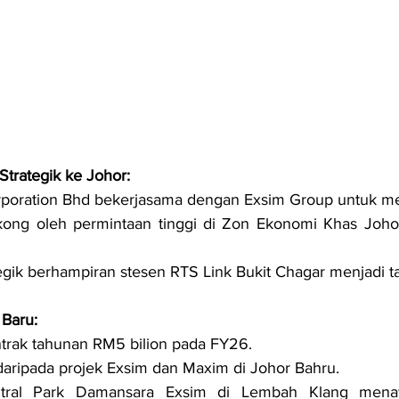
rategik ke Johor:
rporation Bhd bekerjasama dengan Exsim Group untuk me
kong oleh permintaan tinggi di Zon Ekonomi Khas Johor
tegik berhampiran stesen RTS Link Bukit Chagar menjadi t
 Baru:
trak tahunan RM5 bilion pada FY26.
daripada projek Exsim dan Maxim di Johor Bahru.
ntral Park Damansara Exsim di Lembah Klang menaw