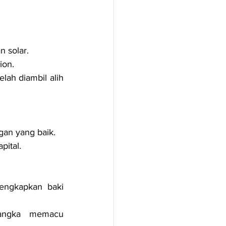
n solar.
ion.
lah diambil alih 
gan yang baik.
pital.
ngkapkan baki 
angka memacu 