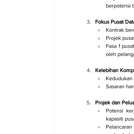
berpotensi b
Fokus Pusat Dat
Kontrak ber
Projek pus
Fasa 1 pusat
oleh pelang
Kelebihan Kompet
Kedudukan k
Sasaran har
Projek dan Pelu
Potensi ke
kapasiti pus
Pelancara