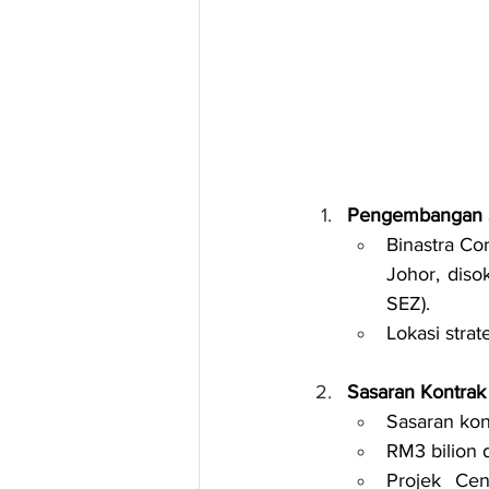
Pengembangan St
Binastra Co
Johor, diso
SEZ).
Lokasi stra
Sasaran Kontrak
Sasaran kon
RM3 bilion 
Projek Ce