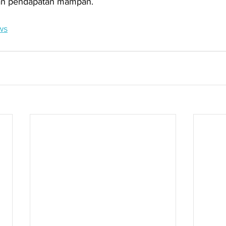
n pendapatan mampan.
ws