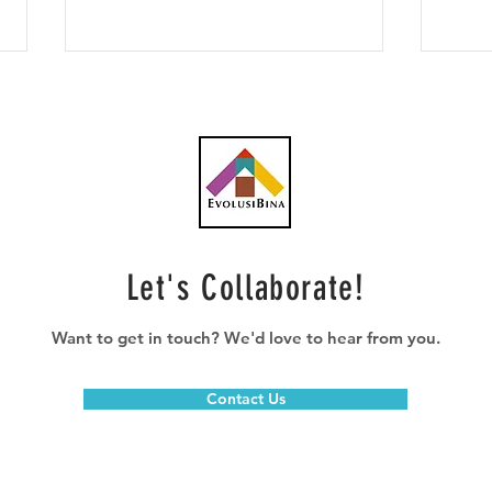
Mesyuarat Pelaksanaan Zon
Bina
Let's Collaborate!
Ekonomi Khas Johor-
Kont
Singapura (JS-SEZ) Bermula
Proj
15 Januari, Sasar Tenaga
Dala
Want to get in touch? We'd love to hear from you.
Hijau Dan Sektor Pusat Data
Contact Us