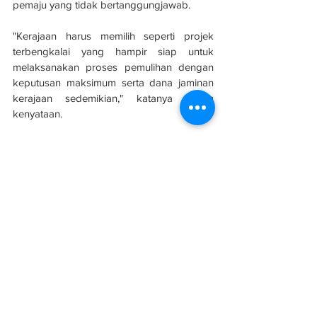
pemaju yang tidak bertanggungjawab. 
"Kerajaan harus memilih seperti projek 
terbengkalai yang hampir siap untuk 
melaksanakan proses pemulihan dengan 
keputusan maksimum serta dana jaminan 
kerajaan sedemikian," katanya dalam 
kenyataan.
Sumber: 
Berita Harian
Pengambilalihan pembangunan Bandar 
Malaysia demi rakyat
Bandar Malaysia
Semenanjung
Projek