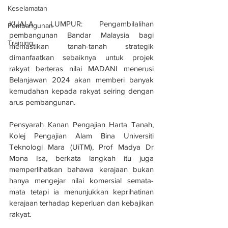
Keselamatan
KUALA LUMPUR: Pengambilalihan 
Pembangunan
pembangunan Bandar Malaysia bagi 
Training
memastikan tanah-tanah strategik 
dimanfaatkan sebaiknya untuk projek 
rakyat berteras nilai MADANI menerusi 
Belanjawan 2024 akan memberi banyak 
kemudahan kepada rakyat seiring dengan 
arus pembangunan.
Pensyarah Kanan Pengajian Harta Tanah, 
Kolej Pengajian Alam Bina Universiti 
Teknologi Mara (UiTM), Prof Madya Dr 
Mona Isa, berkata langkah itu juga 
memperlihatkan bahawa kerajaan bukan 
hanya mengejar nilai komersial semata-
mata tetapi ia menunjukkan keprihatinan 
kerajaan terhadap keperluan dan kebajikan 
rakyat.