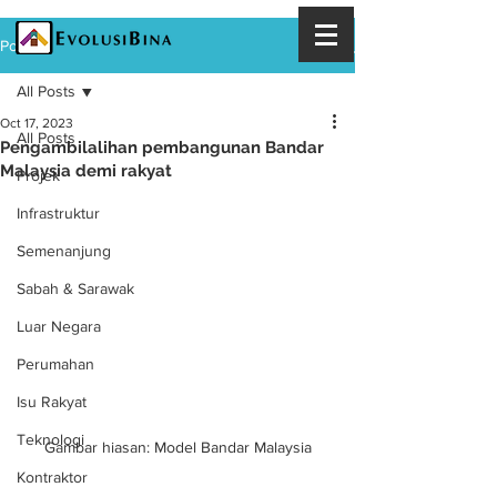
Post
All Posts
Oct 17, 2023
All Posts
Pengambilalihan pembangunan Bandar
Malaysia demi rakyat
Projek
Infrastruktur
Semenanjung
Sabah & Sarawak
Luar Negara
Perumahan
Isu Rakyat
Teknologi
Gambar hiasan: Model Bandar Malaysia
Kontraktor