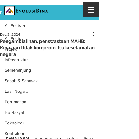
Post
All Posts
Dec 3, 2024
All Posts
Pengambialihan, penswastaan MAHB:
Kerajaan tidak kompromi isu keselamatan
Projek
negara
Infrastruktur
Semenanjung
Sabah & Sarawak
Luar Negara
Perumahan
Isu Rakyat
Teknologi
Kontraktor
KERAJAAN
 menegaskan untuk tidak 