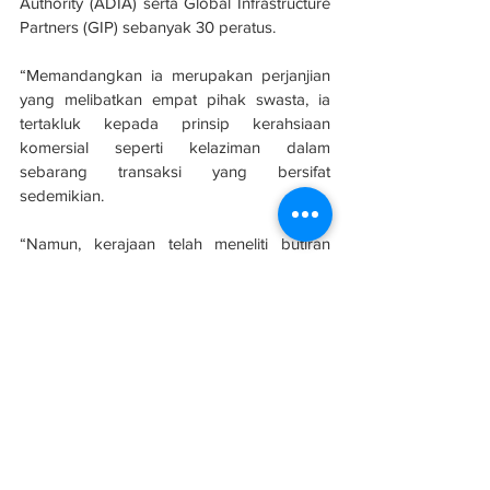
Authority (ADIA) serta Global Infrastructure 
Partners (GIP) sebanyak 30 peratus.
“Memandangkan ia merupakan perjanjian 
yang melibatkan empat pihak swasta, ia 
tertakluk kepada prinsip kerahsiaan 
komersial seperti kelaziman dalam 
sebarang transaksi yang bersifat 
sedemikian.
“Namun, kerajaan telah meneliti butiran 
berhubung pengambilalihan MAHB yang 
dibentangkan oleh konsortium berkenaan 
dan berpuas hati dengan segala perincian 
yang dikemukakan. Perlu juga ditegaskan 
bahawa pihak kerajaan akan mengekalkan 
saham khasnya dalam MAHB,” katanya.
Sumber: 
Wilayah Ku
Infrastruktur