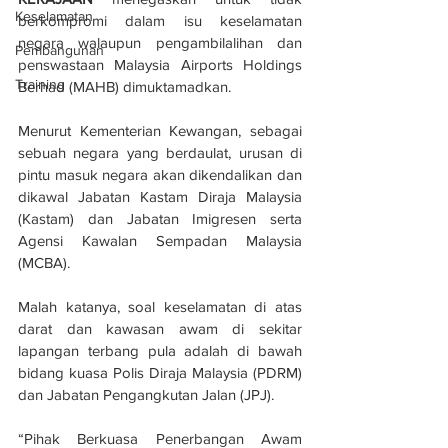
Keselamatan
berkompromi dalam isu keselamatan 
negara walaupun pengambilalihan dan 
Pembangunan
penswastaan Malaysia Airports Holdings 
Training
Berhad (MAHB) dimuktamadkan.
Menurut Kementerian Kewangan, sebagai 
sebuah negara yang berdaulat, urusan di 
pintu masuk negara akan dikendalikan dan 
dikawal Jabatan Kastam Diraja Malaysia 
(Kastam) dan Jabatan Imigresen serta 
Agensi Kawalan Sempadan Malaysia 
(MCBA).
Malah katanya, soal keselamatan di atas 
darat dan kawasan awam di sekitar 
lapangan terbang pula adalah di bawah 
bidang kuasa Polis Diraja Malaysia (PDRM) 
dan Jabatan Pengangkutan Jalan (JPJ).
“Pihak Berkuasa Penerbangan Awam 