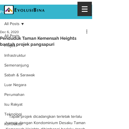
Post
All Posts
Dec 6, 2020
All Posts
Penduduk Taman Kemensah Heights
bantah projek pangsapuri
Projek
Infrastruktur
Semenanjung
Sabah & Sarawak
Luar Negara
Perumahan
Isu Rakyat
Teknologi
Tapak projek dicadangkan terletak terlalu 
hampir dengan Kondominium Desaku Taman 
Kontraktor
Kemensah Heights dibimbangi berlaku tanah 