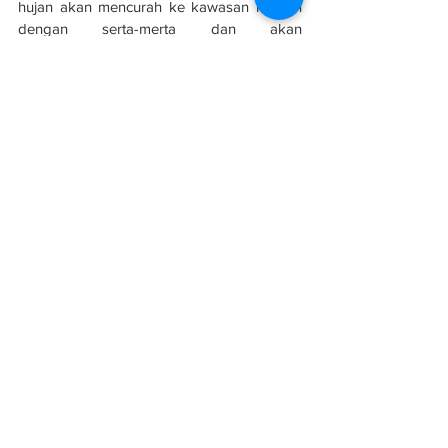
hujan akan mencurah ke kawasan rendah 
dengan serta-merta dan akan 
mengakibatkan banjir kilat," katanya.
Sumber: 
Sinar Harian
See All
Related Posts