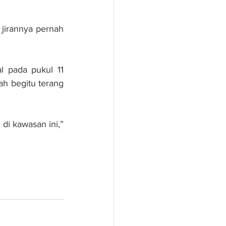
jirannya pernah 
l pada pukul 11 
h begitu terang 
i kawasan ini,” 