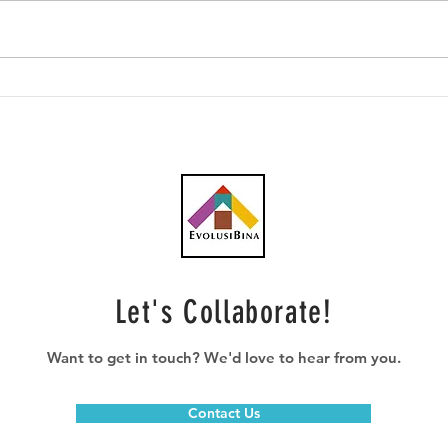
AWC peroleh subkontrak
CBH 
RM23.1 juta bagi kerja
kont
plumbing projek pusat data
penc
Let's Collaborate!
Want to get in touch? We'd love to hear from you.
Contact Us