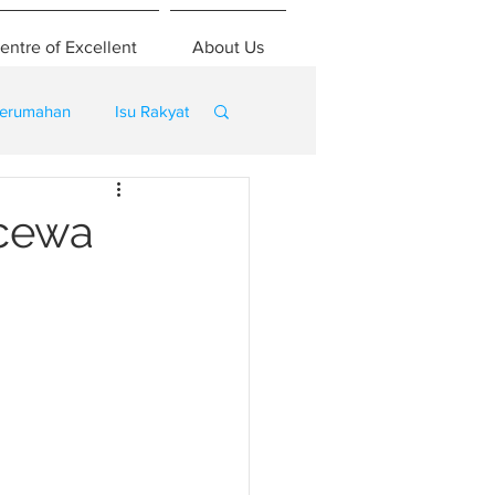
entre of Excellent
About Us
erumahan
Isu Rakyat
ecewa