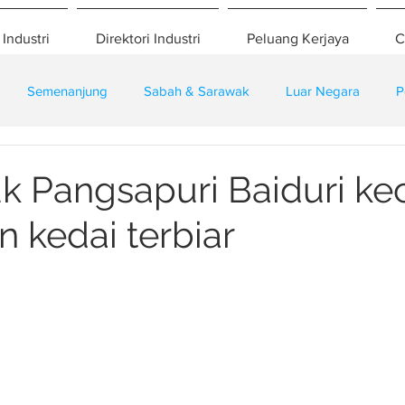
 Industri
Direktori Industri
Peluang Kerjaya
C
Semenanjung
Sabah & Sarawak
Luar Negara
P
eselamatan
Pembangunan
Training
 Pangsapuri Baiduri k
 kedai terbiar