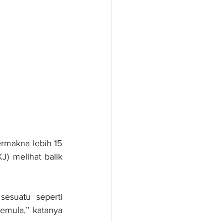
ermakna lebih 15 
) melihat balik 
suatu seperti 
mula,” katanya 