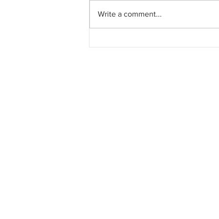
Write a comment...
Southern Score raih
subkontrak pusat data
RM146.53 juta