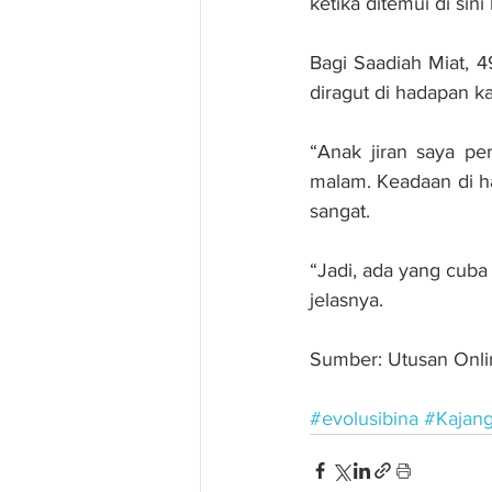
ketika ditemui di sini h
Bagi Saadiah Miat, 4
diragut di hadapan k
“Anak jiran saya pe
malam. Keadaan di ha
sangat.
“Jadi, ada yang cuba
jelasnya.
Sumber: Utusan Onli
#evolusibina
#Kajan