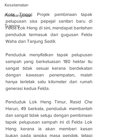
Keselamatan
Kota Tinggi: Projek pembinaan tapak 
Pembangunan
pelupusan sisa pepejal sanitari baru di 
Training
Felda Lok Heng di sini, mendapat bantahan 
penduduk termasuk dari gugusan Felda 
Waha dan Tanjung Sedili.
Penduduk menyifatkan tapak pelupusan 
sampah yang berkeluasan 180 hektar itu 
sangat tidak sesuai kerana berdekatan 
dengan kawasan penempatan, malah 
hanya terletak satu kilometer dari rumah 
generasi kedua Felda.
Penduduk Lok Heng Timur, Rasid Che 
Harun, 49 berkata, penduduk membantah 
dan sangat tidak setuju dengan pembinaan 
tapak pelupusan sampah ini di Felda Lok 
Heng kerana ia akan memberi kesan 
bukan pada jangka masa pendek, tetapi 