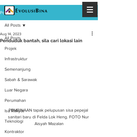
Post
All Posts
Aug 14, 2023
All Posts
Penduduk bantah, sila cari lokasi lain
Projek
Infrastruktur
Semenanjung
Sabah & Sarawak
Luar Negara
Perumahan
PEMBINAAN tapak pelupusan sisa pepejal 
Isu Rakyat
sanitari baru di Felda Lok Heng. FOTO Nur 
Teknologi
Aisyah Mazalan
Kontraktor