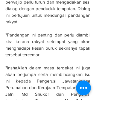
berwajib perlu turun dan mengadakan sesi 
dialog dengan penduduk tempatan. Dialog 
ini bertujuan untuk mendengar pandangan 
rakyat. 
"Pandangan ini penting dan perlu diambil 
kira kerana rakyat setempat yang akan 
menghadapi kesan buruk sekiranya tapak 
tersebut tercemar. 
"InshaAllah dalam masa terdekat ini juga 
akan berjumpa serta membincangkan isu 
ini kepada Pengerusi Jawatankuasa 
Perumahan dan Kerajaan Tempatan, Datuk 
Jafni Md Shukor dan Pengerusi 
Jawatankuasa Pelancongan, Alam Sekitar, 
Warisan dan Budaya negeri K Raven 
Kumar," katanya yang juga Pengerusi 
Jawatankuasa Pendidikan, Penerangan 
dan Komunikasi negeri Johor.