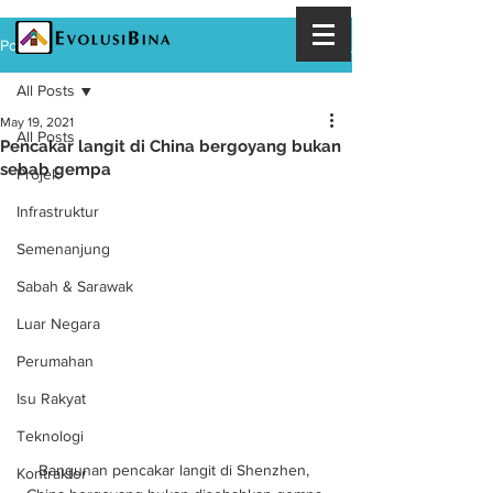
Post
All Posts
May 19, 2021
All Posts
Pencakar langit di China bergoyang bukan
sebab gempa
Projek
Infrastruktur
Semenanjung
Sabah & Sarawak
Luar Negara
Perumahan
Isu Rakyat
Teknologi
Bangunan pencakar langit di Shenzhen, 
Kontraktor