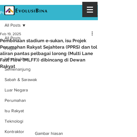
Post
All Posts
Feb 19, 2025
All Posts
Pembinaan stadium e-sukan, isu Projek
Perumahan Rakyat Sejahtera (PPRS) dan tol
Projek
aliran pantas pelbagai lorong (Multi Lane
Infrastruktur
Fast Flow (MLFF)) dibincang di Dewan
Rakyat
Semenanjung
Sabah & Sarawak
Luar Negara
Perumahan
Isu Rakyat
Teknologi
Kontraktor
Gambar hiasan