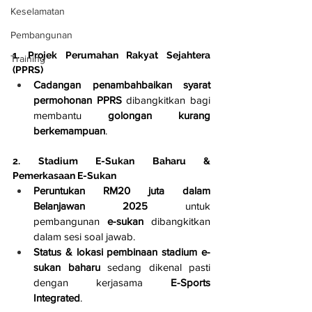
Keselamatan
Pembangunan
1. Projek Perumahan Rakyat Sejahtera 
Training
(PPRS)
Cadangan penambahbaikan syarat 
permohonan PPRS
 dibangkitkan bagi 
membantu 
golongan kurang 
berkemampuan
.
2. Stadium E-Sukan Baharu & 
Pemerkasaan E-Sukan
Peruntukan RM20 juta dalam 
Belanjawan 2025
 untuk 
pembangunan 
e-sukan
 dibangkitkan 
dalam sesi soal jawab.
Status & lokasi pembinaan stadium e-
sukan baharu
 sedang dikenal pasti 
dengan kerjasama 
E-Sports 
Integrated
.