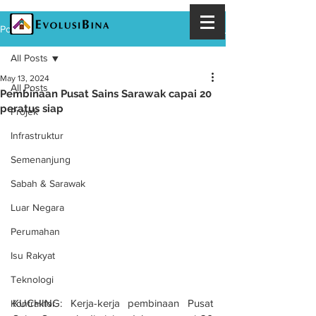
Post
All Posts
May 13, 2024
All Posts
Pembinaan Pusat Sains Sarawak capai 20
peratus siap
Projek
Infrastruktur
Semenanjung
Sabah & Sarawak
Luar Negara
Perumahan
Isu Rakyat
Teknologi
KUCHING: Kerja-kerja pembinaan Pusat 
Kontraktor