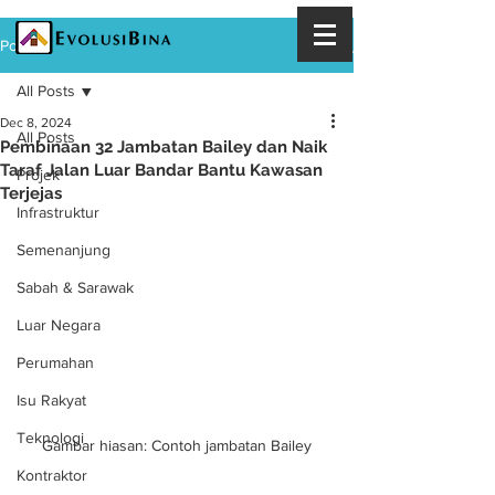
Post
All Posts
Dec 8, 2024
All Posts
Pembinaan 32 Jambatan Bailey dan Naik
Taraf Jalan Luar Bandar Bantu Kawasan
Projek
Terjejas
Infrastruktur
Semenanjung
Sabah & Sarawak
Luar Negara
Perumahan
Isu Rakyat
Teknologi
Gambar hiasan: Contoh jambatan Bailey
Kontraktor