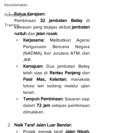
Keselamatan
Fokus Kerajaan:
Pembangunan
Pembinaan 
32 jambatan Bailey
 di 
Training
kawasan yang terjejas akibat 
jambatan 
runtuh
 dan 
jalan rosak
.
Kerjasama:
 Melibatkan Agensi 
Pengurusan Bencana Negara 
(NADMA), Kor Jurutera ATM, dan 
JKR.
Kemajuan:
 Dua jambatan Bailey 
telah siap di 
Rantau Panjang
 dan 
Pasir Mas, Kelantan
, manakala 
lokasi lain sedang melalui ujian 
tanah.
Tempoh Pembinaan:
 Sasaran siap 
dalam 
72 jam
 selepas pembinaan 
dimulakan.
Naik Taraf Jalan Luar Bandar:
Projek menaik taraf 
Jalan Nipah, 