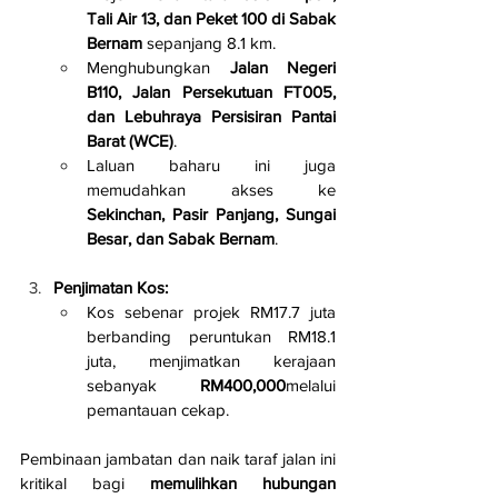
Tali Air 13, dan Peket 100 di Sabak 
Bernam
 sepanjang 8.1 km.
Menghubungkan 
Jalan Negeri 
B110, Jalan Persekutuan FT005, 
dan Lebuhraya Persisiran Pantai 
Barat (WCE)
.
Laluan baharu ini juga 
memudahkan akses ke 
Sekinchan, Pasir Panjang, Sungai 
Besar, dan Sabak Bernam
.
Penjimatan Kos:
Kos sebenar projek RM17.7 juta 
berbanding peruntukan RM18.1 
juta, menjimatkan kerajaan 
sebanyak 
RM400,000
melalui 
pemantauan cekap.
Pembinaan jambatan dan naik taraf jalan ini 
kritikal bagi 
memulihkan hubungan 