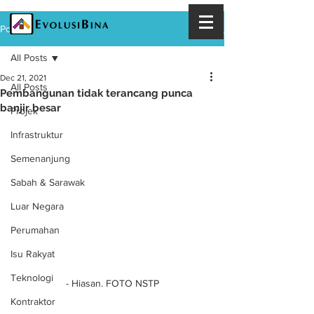
Post
All Posts
Dec 21, 2021
All Posts
Pembangunan tidak terancang punca
banjir besar
Projek
Infrastruktur
Semenanjung
Sabah & Sarawak
Luar Negara
Perumahan
Isu Rakyat
Teknologi
- Hiasan. FOTO NSTP
Kontraktor