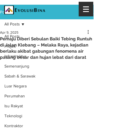
Post
All Posts
Apr 9, 2025
All Posts
Pemaju Diberi Sebulan Baiki Tebing Runtuh
di Jalan Klebang – Melaka Raya, kejadian
Projek
berlaku akibat gabungan fenomena air
Infrastruktur
pasang besar dan hujan lebat dari darat
Semenanjung
Sabah & Sarawak
Luar Negara
Perumahan
Isu Rakyat
Teknologi
Kontraktor