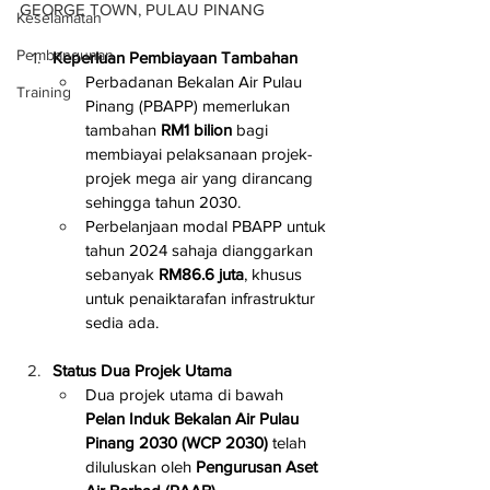
GEORGE TOWN, PULAU PINANG
Keselamatan
Pembangunan
Keperluan Pembiayaan Tambahan
Perbadanan Bekalan Air Pulau 
Training
Pinang (PBAPP) memerlukan 
tambahan 
RM1 bilion
 bagi 
membiayai pelaksanaan projek-
projek mega air yang dirancang 
sehingga tahun 2030.
Perbelanjaan modal PBAPP untuk 
tahun 2024 sahaja dianggarkan 
sebanyak 
RM86.6 juta
, khusus 
untuk penaiktarafan infrastruktur 
sedia ada.
Status Dua Projek Utama
Dua projek utama di bawah 
Pelan Induk Bekalan Air Pulau 
Pinang 2030 (WCP 2030)
 telah 
diluluskan oleh 
Pengurusan Aset 