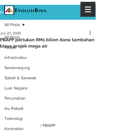
Post
All Posts
Jun 27, 2025
All Posts
PBAPP perlukan RM1 bilion dana tambahan
biaya projek mega air
Projek
Infrastruktur
Semenanjung
Sabah & Sarawak
Luar Negara
Perumahan
Isu Rakyat
Teknologi
/ PBAPP
Kontraktor