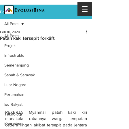
Post
All Posts
Feb 10, 2020
All Posts
Patah kaki tersepit forklift
Projek
Infrastruktur
Semenanjung
Sabah & Sarawak
Luar Negara
Perumahan
Isu Rakyat
PEKERJA Myanmar patah kaki kiri 
Teknologi
manakala rakannya warga tempatan 
Kontraktor
cedera ringan akibat tersepit pada jentera 