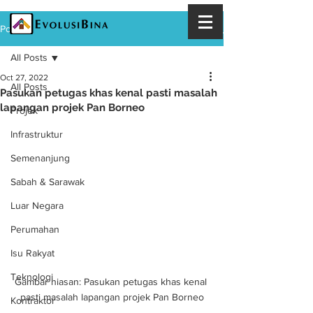
Post
All Posts
Oct 27, 2022
All Posts
Pasukan petugas khas kenal pasti masalah
lapangan projek Pan Borneo
Projek
Infrastruktur
Semenanjung
Sabah & Sarawak
Luar Negara
Perumahan
Isu Rakyat
Teknologi
Gambar hiasan: Pasukan petugas khas kenal 
pasti masalah lapangan projek Pan Borneo
Kontraktor