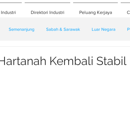
 Industri
Direktori Industri
Peluang Kerjaya
C
Semenanjung
Sabah & Sarawak
Luar Negara
P
eselamatan
Pembangunan
Training
Hartanah Kembali Stabil