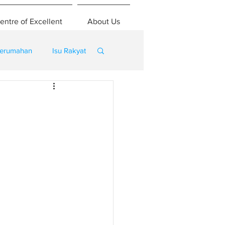
entre of Excellent
About Us
erumahan
Isu Rakyat