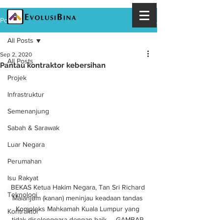
Post
All Posts
Sep 2, 2020
All Posts
Pantau kontraktor kebersihan
Projek
Infrastruktur
Semenanjung
Sabah & Sarawak
Luar Negara
Perumahan
Isu Rakyat
BEKAS Ketua Hakim Negara, Tan Sri Richard 
Teknologi
Malanjum (kanan) meninjau keadaan tandas 
Kompleks Mahkamah Kuala Lumpur yang 
Kontraktor
tidak diselenggara dengan baik. – GAMBAR 