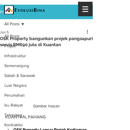
Post
All Posts
Jun 5
All Posts
OSK Property bangunkan projek pangsapuri
servis RM690 juta di Kuantan
Projek
Infrastruktur
Semenanjung
Sabah & Sarawak
Luar Negara
Perumahan
Isu Rakyat
Gambar hiasan
Teknologi
KUANTAN, PAHANG
Kontraktor
OSK Property Lancar Projek Kediaman 