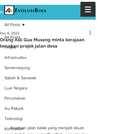
Post
All Posts
Dec 6, 2022
All Posts
Orang Asli Gua Musang minta kerajaan
teruskan projek jalan desa
Projek
Infrastruktur
Semenanjung
Sabah & Sarawak
Luar Negara
Perumahan
Isu Rakyat
Teknologi
Keadaan jalan balak yang menjadi laluan 
Kontraktor