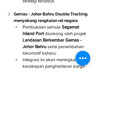
strategi tersebut.
Gemas - Johor Bahru Double Tracking 
menyokong rangkaian rel negara
Pembukaan semula 
Segamat 
Inland Port
 disokong oleh projek 
Landasan Berkembar Gemas - 
Johor Bahru
 serta penambahan 
lokomotif baharu.
Integrasi ini akan meningkatkan 
kecekapan penghantaran kargo 
serta memperkukuh 
pembangunan ekonomi Johor 
Utara.
New Straits Times
 | Inas Farid
Infrastruktur
Projek
Semenanjung