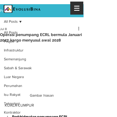
Post
All Posts
Jul 8
All Posts
Operasi penumpang ECRL bermula Januari
2027, kargo menyusul awal 2028
Projek
Infrastruktur
Semenanjung
Sabah & Sarawak
Luar Negara
Perumahan
Isu Rakyat
Gambar hiasan
Teknologi
KUALA LUMPUR
Kontraktor
Perkhidmatan penumpang ECRL 