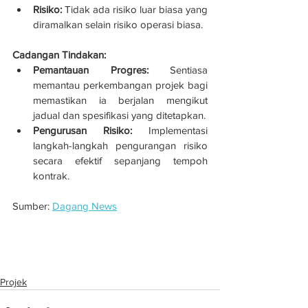
Risiko:
 Tidak ada risiko luar biasa yang 
diramalkan selain risiko operasi biasa. 
Cadangan Tindakan:
Pemantauan Progres:
 Sentiasa 
memantau perkembangan projek bagi 
memastikan ia berjalan mengikut 
jadual dan spesifikasi yang ditetapkan.
Pengurusan Risiko:
 Implementasi 
langkah-langkah pengurangan risiko 
secara efektif sepanjang tempoh 
kontrak.
Sumber: 
Dagang News
Nestcon peroleh 2 kontrak pembinaan 
bernilai RM165.55 juta di Shah Alam, Kuala 
Lumpur
Projek