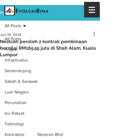
Post
All Posts
Jun 19, 2024
All Posts
Nestcon peroleh 2 kontrak pembinaan
bernilai RM165.55 juta di Shah Alam, Kuala
Projek
Lumpur
Infrastruktur
Semenanjung
Sabah & Sarawak
Luar Negara
Perumahan
Isu Rakyat
Teknologi
Nestcon Bhd
Kontraktor