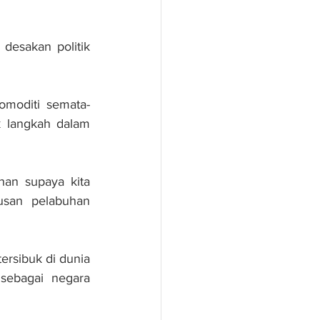
desakan politik 
omoditi semata-
k langkah dalam 
n supaya kita 
usan pelabuhan 
rsibuk di dunia 
ebagai negara 