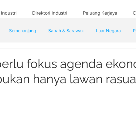
 Industri
Direktori Industri
Peluang Kerjaya
C
Semenanjung
Sabah & Sarawak
Luar Negara
P
eselamatan
Pembangunan
Training
erlu fokus agenda ekon
bukan hanya lawan rasu