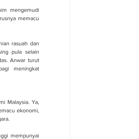
ahim mengemudi 
terusnya memacu 
ian rasuah dan 
ng pula selain 
s. Anwar turut 
gi meningkat 
i Malaysia. Ya, 
memacu ekonomi, 
ara.
nggi mempunyai 