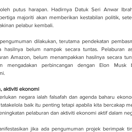
boleh putus harapan. Hadirnya Datuk Seri Anwar Ibr
ertiga majoriti akan memberikan kestabilan politik, se
kinan pelabur kembali.
i pengumuman dilakukan, terutama pendekatan pembasm
a hasilnya belum nampak secara tuntas. Pelaburan asi
an Amazon, belum menampakkan hasilnya secara tunta
 mengadakan perbincangan dengan Elon Musk ba
ni.
 aktiviti ekonomi
erlukan negara ialah falsafah dan agenda baharu ekonom
atakelola baik itu penting tetapi apabila kita bercakap 
eningkatan pelaburan dan aktiviti ekonomi aktif dalam neg
anifestasikan jika ada pengumuman projek berimpak ti