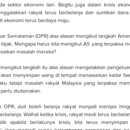
da sektor ekonomi lain. Begitu juga dalam krisis ekono
nggalakkan rakyat terus berbelanja dan suntikan dana 
iti ekonomi terus berdaya maju.
ar Semalaman (OPR) atas alasan mengikut langkah Amerik
k bijak. Mengapa harus kita mengikut AS yang terpaksa m
esaikan masalah mereka?
a mengikut langkah itu atas alasan mengelakkan pengeluar
akan menyimpan wang di tempat menawarkan kadar faedah
aku tetapi masalah rakyat Malaysia yang terpaksa mem
perlu diutamakan.
 OPR, duit boleh belanja rakyat menjadi menipis hin
belanja. Walhal ketika krisis, rakyat mesti terus berbelan
ik apabila berlakunya krisis, kita terus menyimpan 
ini akan menjadi punca kelembapan perniagaan dan pe