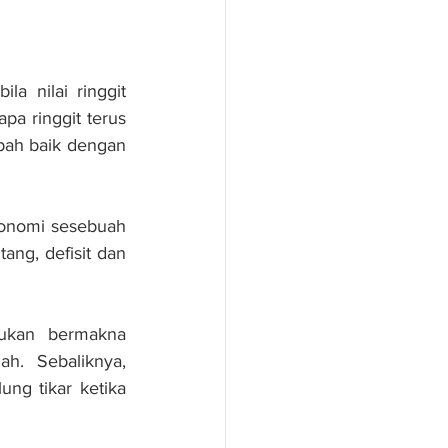
a nilai ringgit 
a ringgit terus 
ah baik dengan 
onomi sesebuah 
ng, defisit dan 
ukan bermakna 
h. Sebaliknya, 
g tikar ketika 