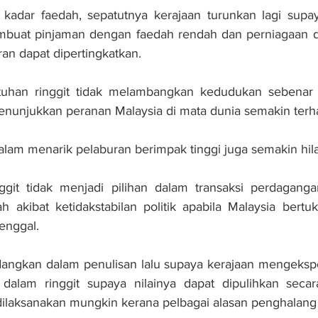
kadar faedah, sepatutnya kerajaan turunkan lagi supa
buat pinjaman dengan faedah rendah dan perniagaan dap
an dapat dipertingkatkan.
atuhan ringgit tidak melambangkan kedudukan sebenar e
enunjukkan peranan Malaysia di mata dunia semakin terha
lam menarik pelaburan berimpak tinggi juga semakin hil
ggit tidak menjadi pilihan dalam transaksi perdagangan
 akibat ketidakstabilan politik apabila Malaysia bertuk
enggal.
ngkan dalam penulisan lalu supaya kerajaan mengekspor
dalam ringgit supaya nilainya dapat dipulihkan secara 
ilaksanakan mungkin kerana pelbagai alasan penghalang 