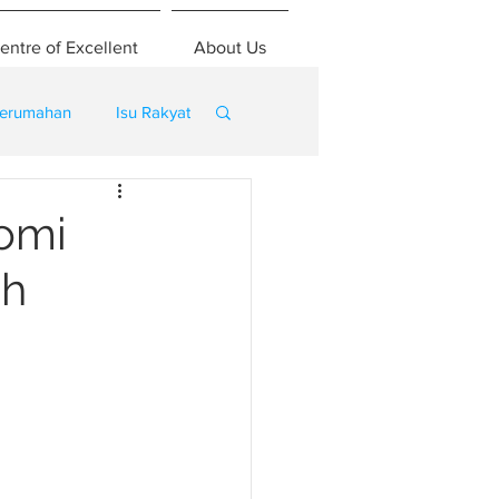
entre of Excellent
About Us
erumahan
Isu Rakyat
omi
ah