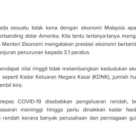
 ada sesuatu tidak kena dengan ekonomi Malaysia apabil
anding dolar Amerika. Kita tentu tertanya-tanya mengap
Menteri Ekonomi mengatakan prestasi ekonomi bertamb
unjuran penurunan kepada 3.1 peratus.
ndapat nilai ringgit tidak melambangkan kedudukan ek
n seperti Kadar Keluaran Negara Kasar (KDNK), jumlah huta
mbil kira.
selepas COVID-19 disebabkan pengeluaran rendah, b
asaran meninggi hingga perlu dinaikkan kadar faeda
 rendah kerana banyak perusahaan dan perniagaan gulun