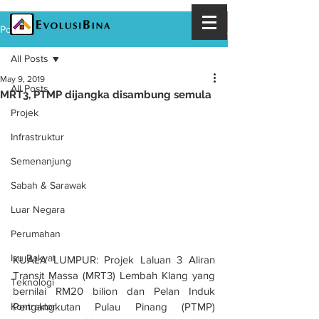
Post
All Posts
May 9, 2019
All Posts
MRT3, PTMP dijangka disambung semula
Projek
Infrastruktur
Semenanjung
Sabah & Sarawak
Luar Negara
Perumahan
Isu Rakyat
KUALA LUMPUR: Projek Laluan 3 Aliran 
Transit Massa (MRT3) Lembah Klang yang 
Teknologi
bernilai RM20 bilion dan Pelan Induk 
Pengangkutan Pulau Pinang (PTMP) 
Kontraktor