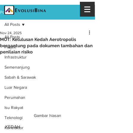
Post
All Posts
Nov 24, 2025
All Posts
MOT: Kelulusan Kedah Aerotropolis
bergantung pada dokumen tambahan dan
Projek
penilaian risiko
Infrastruktur
Semenanjung
Sabah & Sarawak
Luar Negara
Perumahan
Isu Rakyat
Gambar hiasan
Teknologi
KEDAH
Kontraktor