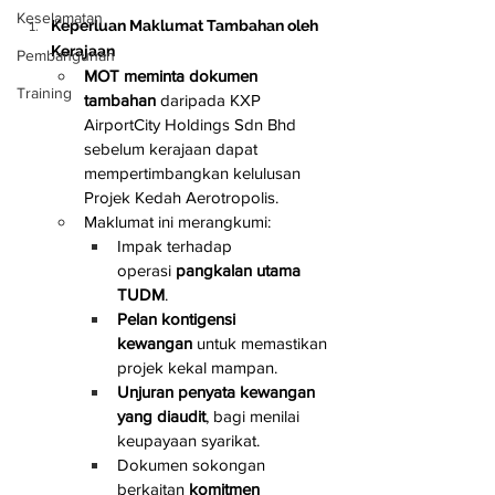
Keselamatan
Keperluan Maklumat Tambahan oleh 
Kerajaan
Pembangunan
MOT meminta dokumen 
Training
tambahan
 daripada KXP 
AirportCity Holdings Sdn Bhd 
sebelum kerajaan dapat 
mempertimbangkan kelulusan 
Projek Kedah Aerotropolis.
Maklumat ini merangkumi:
Impak terhadap 
operasi 
pangkalan utama 
TUDM
.
Pelan kontigensi 
kewangan
 untuk memastikan 
projek kekal mampan.
Unjuran penyata kewangan 
yang diaudit
, bagi menilai 
keupayaan syarikat.
Dokumen sokongan 
berkaitan 
komitmen 