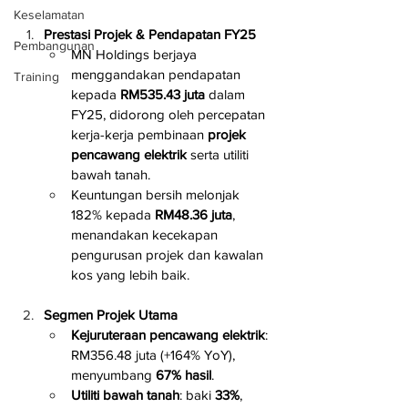
Keselamatan
Prestasi Projek & Pendapatan FY25
Pembangunan
MN Holdings berjaya 
menggandakan pendapatan 
Training
kepada 
RM535.43 juta
 dalam 
FY25, didorong oleh percepatan 
kerja-kerja pembinaan 
projek 
pencawang elektrik
 serta utiliti 
bawah tanah.
Keuntungan bersih melonjak 
182% kepada 
RM48.36 juta
, 
menandakan kecekapan 
pengurusan projek dan kawalan 
kos yang lebih baik.
Segmen Projek Utama
Kejuruteraan pencawang elektrik
: 
RM356.48 juta (+164% YoY), 
menyumbang 
67% hasil
.
Utiliti bawah tanah
: baki 
33%
, 