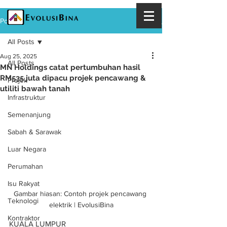
Post
All Posts
Aug 25, 2025
All Posts
MN Holdings catat pertumbuhan hasil
RM535 juta dipacu projek pencawang &
Projek
utiliti bawah tanah
Infrastruktur
Semenanjung
Sabah & Sarawak
Luar Negara
Perumahan
Isu Rakyat
Gambar hiasan: Contoh projek pencawang 
Teknologi
elektrik | EvolusiBina
Kontraktor
KUALA LUMPUR