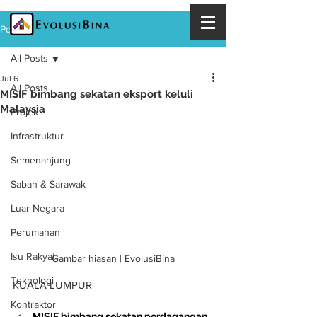
Post
All Posts
Jul 6
All Posts
MISIF bimbang sekatan eksport keluli
Malaysia
Projek
Infrastruktur
Semenanjung
Sabah & Sarawak
Luar Negara
Perumahan
Isu Rakyat
Gambar hiasan | EvolusiBina
Teknologi
KUALA LUMPUR
Kontraktor
MISIF bimbang sekatan perdagangan 