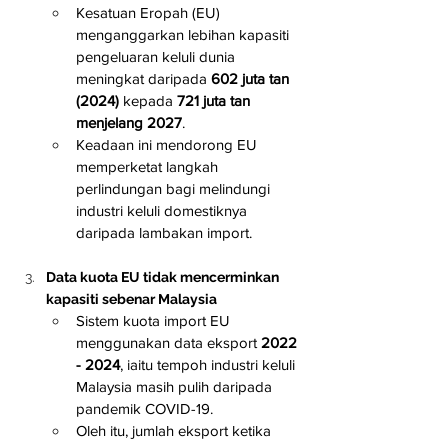
Kesatuan Eropah (EU) 
menganggarkan lebihan kapasiti 
pengeluaran keluli dunia 
meningkat daripada 
602 juta tan 
(2024)
 kepada 
721 juta tan 
menjelang 2027
.
Keadaan ini mendorong EU 
memperketat langkah 
perlindungan bagi melindungi 
industri keluli domestiknya 
daripada lambakan import.
Data kuota EU tidak mencerminkan 
kapasiti sebenar Malaysia
Sistem kuota import EU 
menggunakan data eksport 
2022 
- 2024
, iaitu tempoh industri keluli 
Malaysia masih pulih daripada 
pandemik COVID-19.
Oleh itu, jumlah eksport ketika 