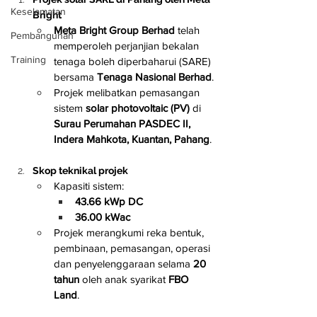
Keselamatan
Bright
Meta Bright Group Berhad
 telah 
Pembangunan
memperoleh perjanjian bekalan 
Training
tenaga boleh diperbaharui (SARE) 
bersama 
Tenaga Nasional Berhad
.
Projek melibatkan pemasangan 
sistem 
solar photovoltaic (PV)
 di 
Surau Perumahan PASDEC II, 
Indera Mahkota, Kuantan, Pahang
.
Skop teknikal projek
Kapasiti sistem:
43.66 kWp DC
36.00 kWac
Projek merangkumi reka bentuk, 
pembinaan, pemasangan, operasi 
dan penyelenggaraan selama 
20 
tahun
 oleh anak syarikat 
FBO 
Land
.