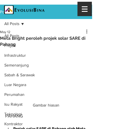
Post
All Posts
May 12
All Posts
Meta Bright peroleh projek solar SARE di
Pahang
Projek
Infrastruktur
Semenanjung
Sabah & Sarawak
Luar Negara
Perumahan
Isu Rakyat
Gambar hiasan
Teknologi
PAHANG
Kontraktor
Projek solar SARE di Pahang oleh Meta 