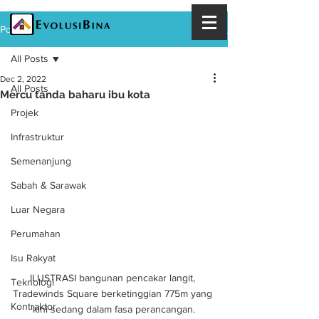
Post
All Posts
Dec 2, 2022
All Posts
Mercu tanda baharu ibu kota
Projek
Infrastruktur
Semenanjung
Sabah & Sarawak
Luar Negara
Perumahan
Isu Rakyat
ILUSTRASI bangunan pencakar langit, 
Teknologi
Tradewinds Square berketinggian 775m yang 
Kontraktor
kini sedang dalam fasa perancangan.