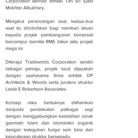
Corporation Berhad dimiliki Tan Sri Syed 
Mokhtar Albukhary.
Mengikut perancangan asal, kedua-dua 
aset itu dirobohkan bagi memberi laluan 
kepada projek pembangunan komersial 
bercampur bernilai RM6 bilion iaitu projek 
mega ini.
Diterajui Tradewinds Corporation sendiri 
sebagai pemaju, projek turut dijayakan 
dengan usahasama firma arkitek DP 
Architects & Woods serta jurutera struktur 
Leslie E Robertson Associates.
Konsep reka bentuknya diilhamkan 
daripada pendekatan pelbagai segi 
dengan menggabungkan keindahan corak 
geometri Islam dan biomimikri organik 
dengan keteguhan fungsi seni bina dan 
kejuruteraan struktur bersepadu.