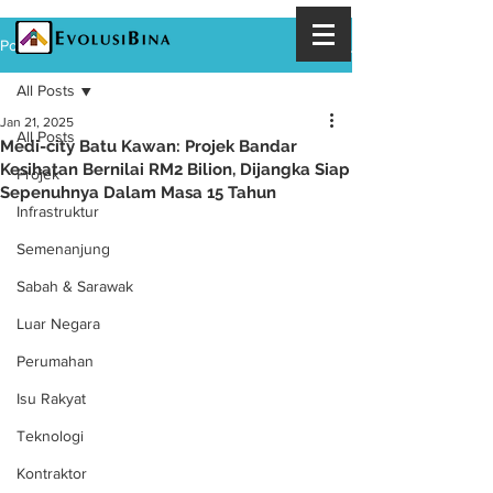
Post
All Posts
Jan 21, 2025
All Posts
Medi-city Batu Kawan: Projek Bandar
Kesihatan Bernilai RM2 Bilion, Dijangka Siap
Projek
Sepenuhnya Dalam Masa 15 Tahun
Infrastruktur
Semenanjung
Sabah & Sarawak
Luar Negara
Perumahan
Isu Rakyat
Teknologi
Kontraktor