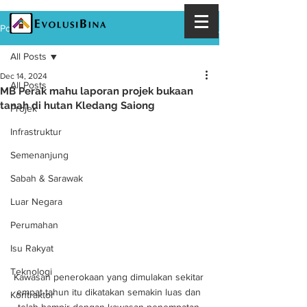
Post
All Posts
Dec 14, 2024
All Posts
MB Perak mahu laporan projek bukaan
tanah di hutan Kledang Saiong
Projek
Infrastruktur
Semenanjung
Sabah & Sarawak
Luar Negara
Perumahan
Isu Rakyat
Teknologi
Kawasan penerokaan yang dimulakan sekitar 
empat tahun itu dikatakan semakin luas dan 
Kontraktor