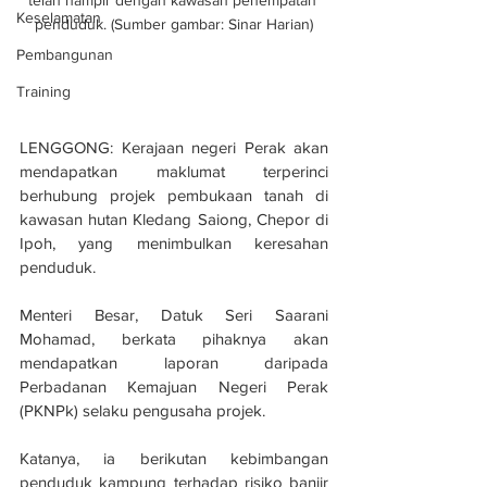
telah hampir dengan kawasan penempatan 
Keselamatan
penduduk. (Sumber gambar: Sinar Harian)
Pembangunan
Training
LENGGONG: Kerajaan negeri Perak akan 
mendapatkan maklumat terperinci 
berhubung projek pembukaan tanah di 
kawasan hutan Kledang Saiong, Chepor di 
Ipoh, yang menimbulkan keresahan 
penduduk.
Menteri Besar, Datuk Seri Saarani 
Mohamad, berkata pihaknya akan 
mendapatkan laporan daripada 
Perbadanan Kemajuan Negeri Perak 
(PKNPk) selaku pengusaha projek.
Katanya, ia berikutan kebimbangan 
penduduk kampung terhadap risiko banjir 